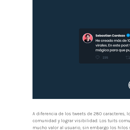
A diferencia de los tweets de 280 caracteres, l
comunidad y lograr visibilidad. Los tuits com
mucho valor al usuario, sin embargo los hilos s