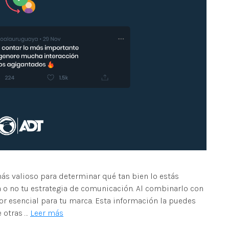
más valioso para determinar qué tan bien lo estás
na o no tu estrategia de comunicación. Al combinarlo con
or esencial para tu marca. Esta información la puedes
e otras …
Leer más