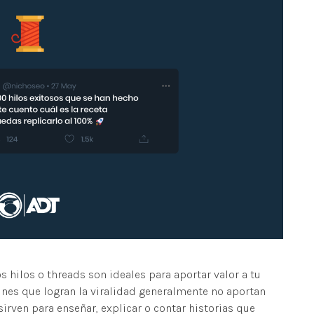
os hilos o threads son ideales para aportar valor a tu
unes que logran la viralidad generalmente no aportan
irven para enseñar, explicar o contar historias que